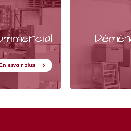
ommercial
Déména
En savoir plus