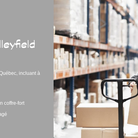
eyfield
Québec, incluant à
coffre-fort
agé