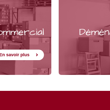
ommercial
Déména
En savoir plus