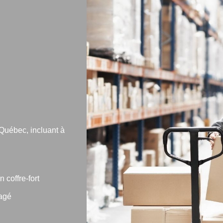
Québec, incluant à
coffre-fort
agé